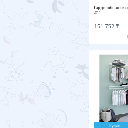
Гардеробная сис
#11
151 752 ₸
Купить