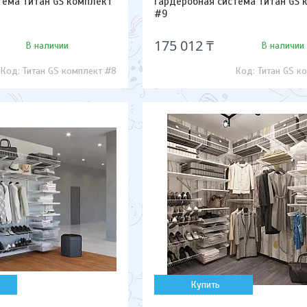
тема Титан GS комплект
Гардеробная система Титан GS 
#9
175 012 ₸
В наличии
В наличии
Титан GS комплект #8
Титан GS к
Купить