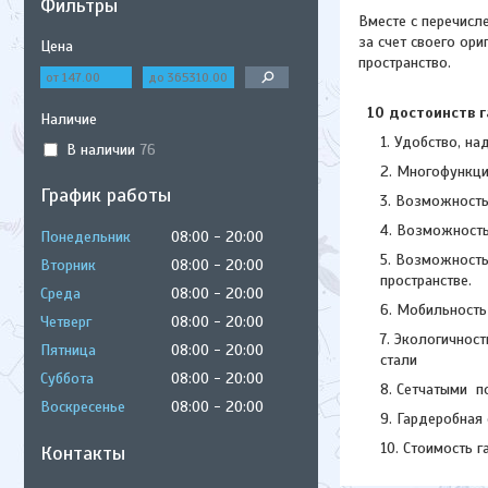
Фильтры
Вместе с перечисл
за счет своего ор
Цена
пространство.
10 достоинств г
Наличие
Удобство, на
В наличии
76
Многофункци
График работы
Возможность 
Возможность 
Понедельник
08:00
20:00
Возможность 
Вторник
08:00
20:00
пространстве.
Среда
08:00
20:00
Мобильность 
Четверг
08:00
20:00
Экологичност
Пятница
08:00
20:00
стали
Суббота
08:00
20:00
Сетчатыми по
Воскресенье
08:00
20:00
Гардеробная 
Стоимость г
Контакты