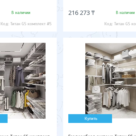
216 273 ₸
В наличии
В наличии
Титан GS комплект #5
Титан GS к
Купить