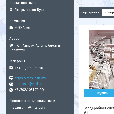
Джарылгасов Куат
МТС-Азия
РК, г.Атырау, Астана, Алматы,
Казахстан
+7 (702) 031-79-90
https://mts-asia.kz/
mts-asia@mail.ru
+7 /702/ 031 79 90
Купить
Instagram
@mts_asia
Гардеробная сис
#5