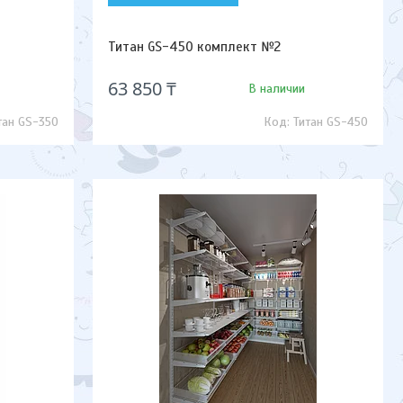
Титан GS-450 комплект №2
63 850 ₸
В наличии
тан GS-350
Титан GS-450