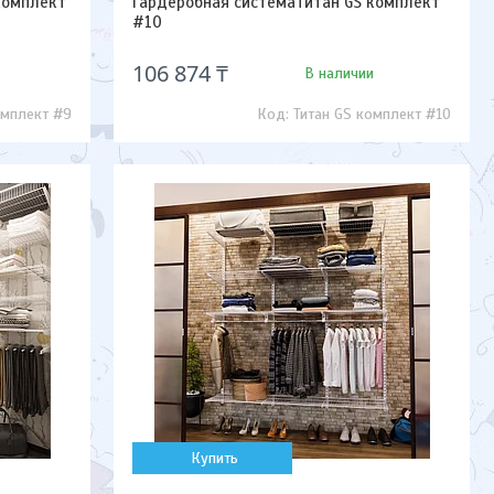
комплект
Гардеробная системаТитан GS комплект
#10
106 874 ₸
В наличии
омплект #9
Титан GS комплект #10
Купить