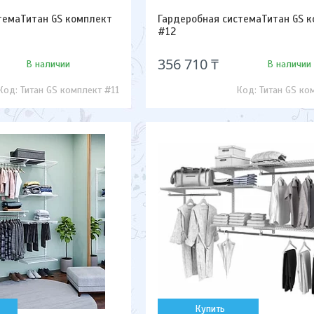
темаТитан GS комплект
Гардеробная системаТитан GS 
#12
356 710 ₸
В наличии
В наличии
Титан GS комплект #11
Титан GS ко
Купить