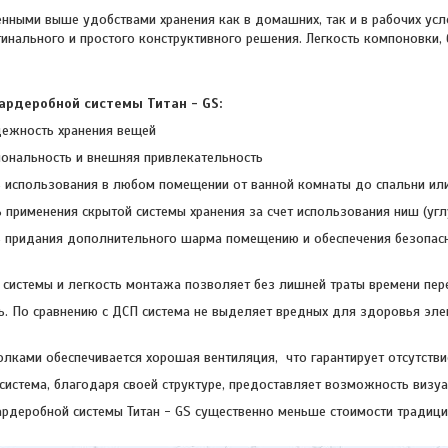
енными выше удобствами хранения как в домашних, так и в рабочих усл
игинального и простого конструктивного решения. Легкость компоновк
ардеробной системы Титан - GS:
дежность хранения вещей
ональность и внешняя привлекательность
использования в любом помещении от ванной комнаты до спальни или
применения скрытой системы хранения за счет использования ниш (углу
придания дополнительного шарма помещению и обеспечения безопасн
системы и легкость монтажа позволяет без лишней траты времени пере
ь. По сравнению с ДСП система не выделяет вредных для здоровья эл
лками обеспечивается хорошая вентиляция, что гарантирует отсутствие
система, благодаря своей структуре, предоставляет возможность визу
ардеробной системы Титан - GS существенно меньше стоимости традиц