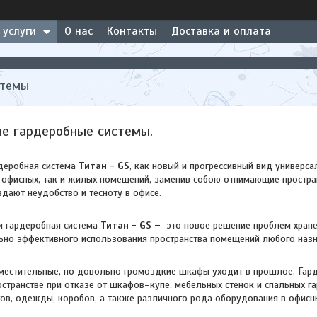
 услуги
О нас
Контакты
Доставка и оплата
стемы
е гардеробные системы.
деробная система
Титан - GS
, как новый и прогрессивный вид универс
 офисных, так и жилых помещений, заменив собою отнимающие простр
здают неудобство и тесноту в офисе.
и гардеробная система
Титан - GS
–
это новое решение проблем хране
ьно эффективного использования пространства помещений любого наз
местительные, но довольно громоздкие шкафы уходит в прошлое. Гар
странстве при отказе от шкафов–купе, мебельных стенок и спальных га
ов, одежды, коробов, а также различного рода оборудования в офисны