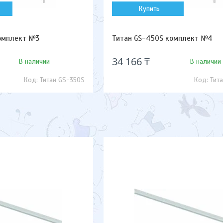
Купить
комплект №3
Титан GS-450S комплект №4
34 166 ₸
В наличии
В наличии
Титан GS-350S
Тит