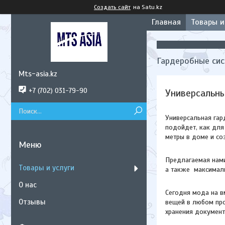
Создать сайт
на Satu.kz
Главная
Товары и
Гардеробные си
Mts-asia.kz
+7 (702) 031-79-90
Универсальны
Универсальная гар
подойдет, как для
метры в доме и со
Предлагаемая нам
Товары и услуги
а также максимал
О нас
Сегодня мода на в
Отзывы
вещей в любом про
хранения документ