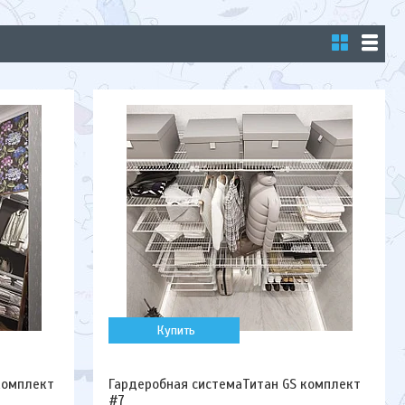
Купить
комплект
Гардеробная системаТитан GS комплект
#7