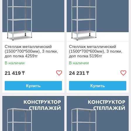
стоящих конструкций, монтаж секций к стене или «спина к
спине».
При выборе стеллажа учитывайте предельную нагрузку на
полку и секцию, высоту и глубину конструкции. Любую
модель из нашего каталога можно заказать на сайте или по
телефону.
Стеллаж металлический
Стеллаж металлический
(1500*700*500мм), 3 полки,
(1500*700*600мм), 3 полки,
доп полка 4259тг
доп полка 5196тг
В наличии
В наличии
21 419
24 231
₸
₸
Купить
Купить