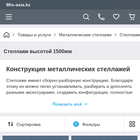
Mts-asia.kz
Товары и услуги
Металлические стеллажи
Стеллажи 
Стеллажи высотой 1500мм
Конструкция металлических стеллажей
Стеллажи имеют сборно-разборную конструкцию. Благодаря
этому их можно легко устанавливать, разбирать и дополнять
разными аксессуарами, создавать конфигурации, полностью
соответствующие требованиям функциональности для
конкретного помещения.
Показать всё
Металлические стеллажи обладают рядом достоинств:
Возможность адаптации к параметрам архива.
Сортировка
0
Фильтры
Перфорированные стойки позволяют менять высоту
ярусов, подстраивая стеллаж под специфику хранимой
документации.