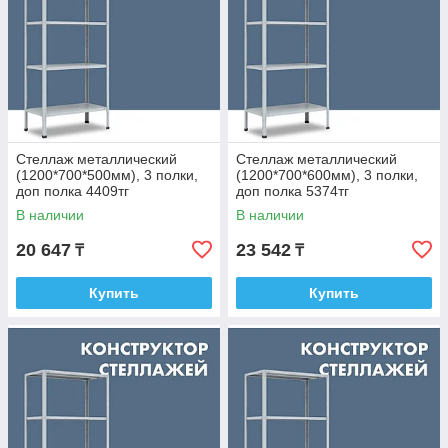
стоящих конструкций, монтаж секций к стене или «спина к
спине».
При выборе стеллажа учитывайте предельную нагрузку на
полку и секцию, высоту и глубину конструкции. Любую
модель из нашего каталога можно заказать на сайте или по
телефону.
Стеллаж металлический
Стеллаж металлический
(1200*700*500мм), 3 полки,
(1200*700*600мм), 3 полки,
доп полка 4409тг
доп полка 5374тг
В наличии
В наличии
20 647
23 542
₸
₸
Купить
Купить