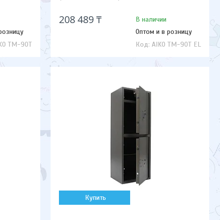
208 489 ₸
В наличии
 розницу
Оптом и в розницу
KO TM-90T
AIKO TM-90T EL
Купить