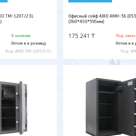
KO TM-120T/2 EL
Офисный сейф AIKO AMH-36 (053
)
(360*450*395мм)
175 241 ₸
В наличии
Под заказ
Оптом и в розницу
Оптом и в
AIKO TM-120T/2 EL
AI