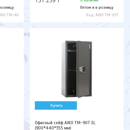
151 259 ₸
В наличии
 розницу
Оптом и в розницу
IKO TM-46
AIKO TM-63T
Купить
Офисный сейф AIKO TM-90T EL
(900*440*355 мм)