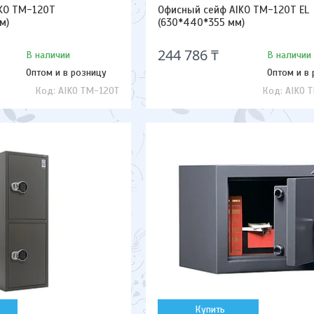
IKO TM-120T
Офисный сейф AIKO TM-120T EL
м)
(630*440*355 мм)
244 786 ₸
В наличии
В наличии
Оптом и в розницу
Оптом и в
AIKO TM-120T
AIKO 
Купить