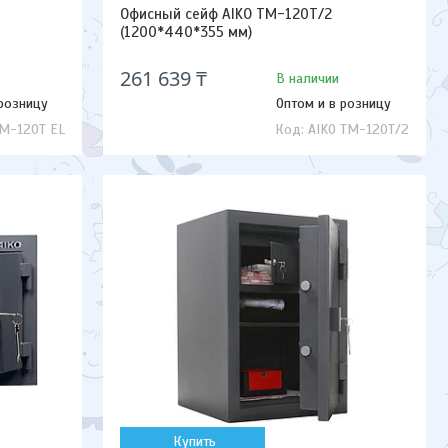
Офисный сейф AIKO TM-120T/2
(1200*440*355 мм)
261 639 ₸
В наличии
 розницу
Оптом и в розницу
TM-120T EL
AIKO TM-120T/2
Купить