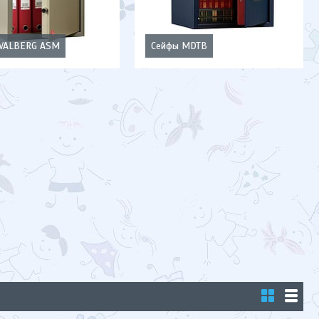
 VALBERG ASM
Сейфы MDTB