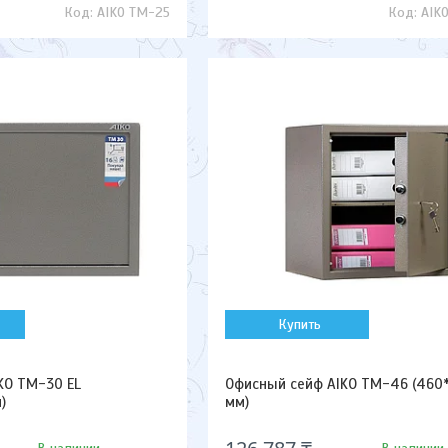
AIKO TM-25
AIK
Купить
KO TM-30 EL
Офисный сейф AIKO TM-46 (460
)
мм)