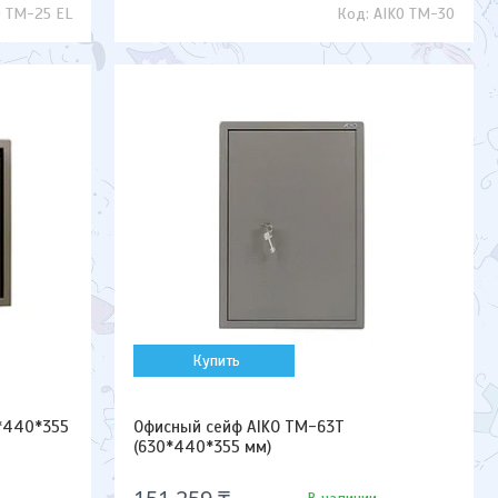
O TM-25 EL
AIKO TM-30
Купить
*440*355
Офисный сейф AIKO TM-63T
(630*440*355 мм)