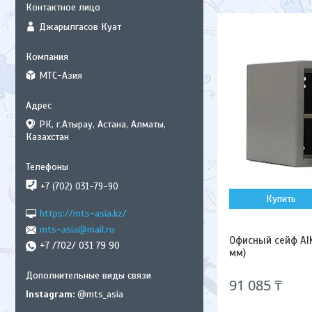
Джарылгасов Куат
МТС-Азия
РК, г.Атырау, Астана, Алматы,
Казахстан
+7 (702) 031-79-90
Купить
https://mts-asia.kz/
mts-asia@mail.ru
Офисный сейф AI
+7 /702/ 031 79 90
мм)
91 085 ₸
Instagram
@mts_asia