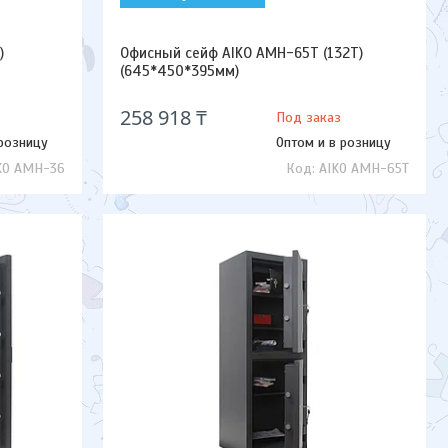
)
Офисный сейф AIKO AMH-65Т (132Т)
(645*450*395мм)
258 918 ₸
Под заказ
 розницу
Оптом и в розницу
KO AMH-36
AIKO AMH-65Т