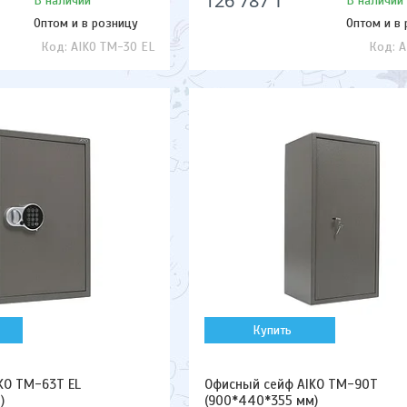
126 787 ₸
В наличии
В наличии
Оптом и в розницу
Оптом и в
AIKO TM-30 EL
A
Купить
KO TM-63T EL
Офисный сейф AIKO TM-90T
)
(900*440*355 мм)