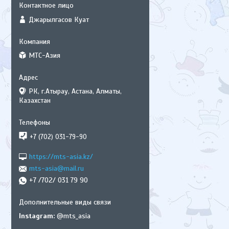
Джарылгасов Куат
МТС-Азия
РК, г.Атырау, Астана, Алматы,
Казахстан
+7 (702) 031-79-90
https://mts-asia.kz/
mts-asia@mail.ru
+7 /702/ 031 79 90
Instagram
@mts_asia