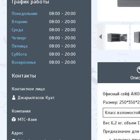
График работы
Понедельник
08:00
20:00
Вторник
08:00
20:00
Среда
08:00
20:00
Четверг
08:00
20:00
Пятница
08:00
20:00
Суббота
08:00
20:00
Воскресенье
08:00
20:00
Контакты
Опи
Офисный сейф AIKO
Джарылгасов Куат
Размер: 250*350*
Класс взломостой
МТС-Азия
Вес 6,2 кг, объем 1
Предназначен для 
толщина лице