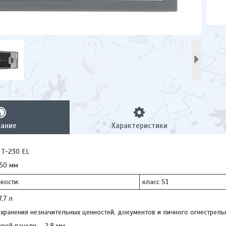
сание
Характеристики
 T-230 EL
250 мм
кости:
класс S1
7,7 л
хранения незначительных ценностей, документов и личного огнестрел
вой панели – 2.8 мм.