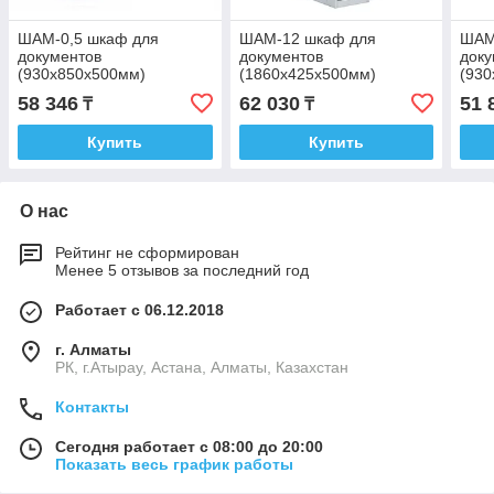
ШАМ-0,5 шкаф для
ШАМ-12 шкаф для
ШАМ
документов
документов
доку
(930х850х500мм)
(1860х425х500мм)
(93
58 346
62 030
51 
₸
₸
Купить
Купить
О нас
Рейтинг не сформирован
Менее 5 отзывов за последний год
Работает с 06.12.2018
г. Алматы
РК, г.Атырау, Астана, Алматы, Казахстан
Контакты
Сегодня работает с 08:00 до 20:00
Показать весь график работы