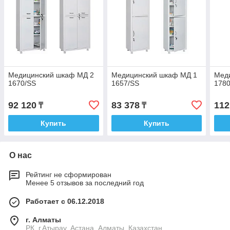
Медицинский шкаф МД 2
Медицинский шкаф МД 1
Мед
1670/SS
1657/SS
178
92 120
83 378
112
₸
₸
Купить
Купить
О нас
Рейтинг не сформирован
Менее 5 отзывов за последний год
Работает с 06.12.2018
г. Алматы
РК, г.Атырау, Астана, Алматы, Казахстан