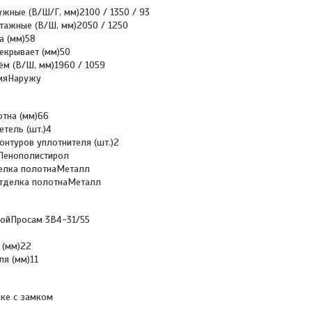
ужные (В/Ш/Г, мм)2100 / 1350 / 93
тажные (В/Ш, мм)2050 / 1250
а (мм)58
екрывает (мм)50
ём (В/Ш, мм)1960 / 1059
нияНаружу
тна (мм)66
етель (шт.)4
онтуров уплотнителя (шт.)2
Пенополистирол
елка полотнаМеталл
отделка полотнаМеталл
нойПросам 3В4-31/55
 (мм)22
ля (мм)11
ке с замком