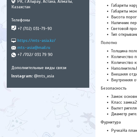
РК, г.Атырау, Астана, Алматы,
Габариты нар
Казахстан
Габариты мон
Высота порог
Наличник пер
Световой про
+7 (702) 031-79-90
Тип открыва
https://mts-asia.kz/
Полотно
mts-asia@mail.ru
Толщина поло
+7 /702/ 031 79 90
Количество п
Количество к
Наполнитель
Внешняя отд
Instagram
@mts_asia
Внутренняя 
Безопасность
Замок основ
Класс замка2
Вылет ригеля
Диаметр риге
Фурнитура
РучкаНа план