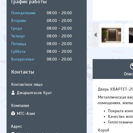
График работы
Понедельник
08:00
20:00
Вторник
08:00
20:00
Среда
08:00
20:00
Четверг
08:00
20:00
Пятница
08:00
20:00
Суббота
08:00
20:00
Воскресенье
08:00
20:00
Контакты
Опи
Дверь КВАРТЕТ-20
Джарылгасов Куат
Металлическая вхо
помещениях, жилых
Покрыта изно
МТС-Азия
Качество исп
Теплотехниче
Короб