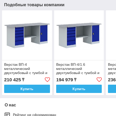
Подобные товары компании
Верстак ВП-4
Верстак ВП-4/1.6
Верс
металлический
металлический
мет
двухтумбовый с тумбой и
двухтумбовый с тумбой и
двух
драйвером
драйвером
дра
210 425
194 979
236
₸
₸
Купить
Купить
О нас
Рейтинг не сформирован