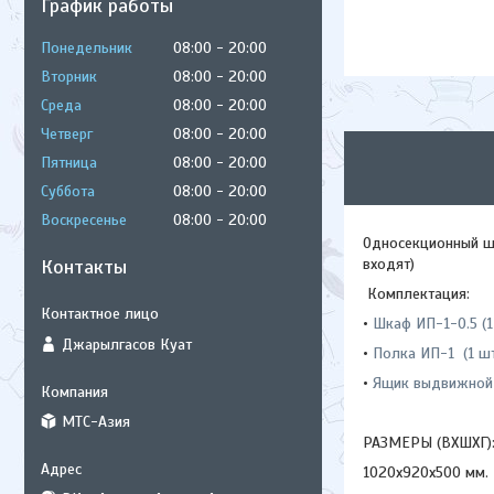
График работы
Понедельник
08:00
20:00
Вторник
08:00
20:00
Среда
08:00
20:00
Четверг
08:00
20:00
Пятница
08:00
20:00
Суббота
08:00
20:00
Воскресенье
08:00
20:00
Односекционный ш
Контакты
входят)
Комплектация:
•
Шкаф ИП-1-0.5 (1
Джарылгасов Куат
•
Полка ИП-1 (1 шт
•
Ящик выдвижной 
МТС-Азия
РАЗМЕРЫ (ВХШХГ)
1020х920х500 мм.