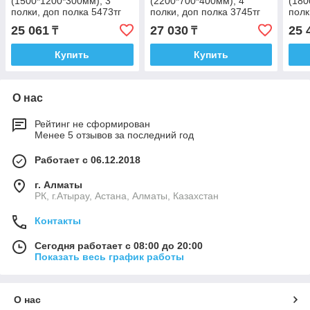
(1500*1200*300мм), 3
(2200*700*400мм), 4
(180
полки, доп полка 5473тг
полки, доп полка 3745тг
полк
25 061
27 030
25 
₸
₸
Купить
Купить
О нас
Рейтинг не сформирован
Менее 5 отзывов за последний год
Работает с 06.12.2018
г. Алматы
РК, г.Атырау, Астана, Алматы, Казахстан
Контакты
Сегодня работает с 08:00 до 20:00
Показать весь график работы
О нас