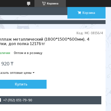
Корзина
Корзина
Код:
МС-18156/4
еллаж металлический (1800*1500*600мм), 4
лки, доп полка 12176тг
аличии
Оптом и в розницу
 920 ₸
азать оптовые цены
Купить
+7 (702) 031-79-90