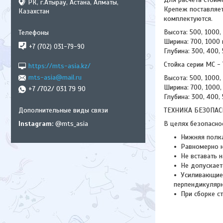
РК, г.Атырау, Астана, Алматы,
Крепеж поставляет
Казахстан
комплектуются.
Высота: 500, 1000,
Ширина: 700, 1000
+7 (702) 031-79-90
Глубина: 300, 400,
Стойка серии МС -
https://mts-asia.kz/
mts-asia@mail.ru
Высота: 500, 1000,
Ширина: 700, 1000,
+7 /702/ 031 79 90
Глубина: 300, 400,
ТЕХНИКА БЕЗОПАС
Instagram
@mts_asia
В целях безопасно
Нижняя полка
Равномерно н
Не вставать 
Не допускает
Усиливающие 
перпендикулярн
При сборке с