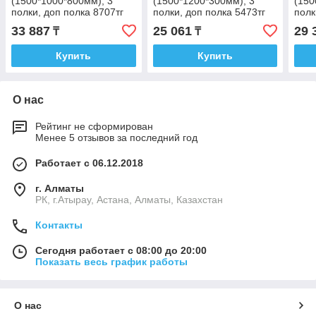
(1500*1000*800мм), 3
(1500*1200*300мм), 3
(150
полки, доп полка 8707тг
полки, доп полка 5473тг
полк
33 887
25 061
29 
₸
₸
Купить
Купить
О нас
Рейтинг не сформирован
Менее 5 отзывов за последний год
Работает с 06.12.2018
г. Алматы
РК, г.Атырау, Астана, Алматы, Казахстан
Контакты
Сегодня работает с 08:00 до 20:00
Показать весь график работы
О нас