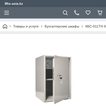
Mts-asia.kz
Товары и услуги
Бухгалтерские шкафы
КБС-011ТН б