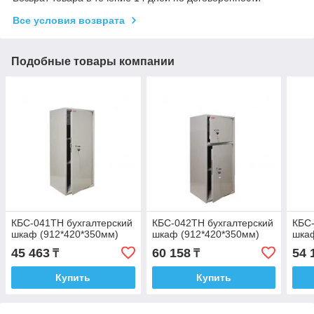
Все условия возврата
Подобные товары компании
КБС-041ТН бухгалтерский
КБС-042ТН бухгалтерский
КБС-
шкаф (912*420*350мм)
шкаф (912*420*350мм)
шкаф
45 463
60 158
54 
₸
₸
Купить
Купить