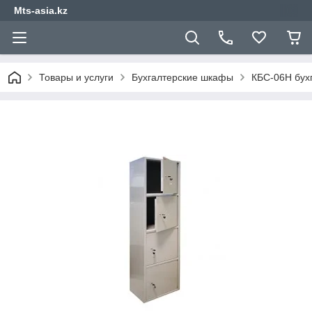
Mts-asia.kz
Товары и услуги
Бухгалтерские шкафы
КБС-06Н бух