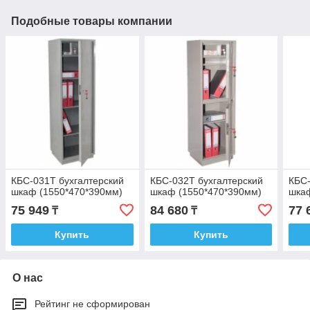
Подобные товары компании
КБС-031Т бухгалтерский
КБС-032Т бухгалтерский
КБС-
шкаф (1550*470*390мм)
шкаф (1550*470*390мм)
шкаф
75 949
84 680
77 
₸
₸
Купить
Купить
О нас
Рейтинг не сформирован