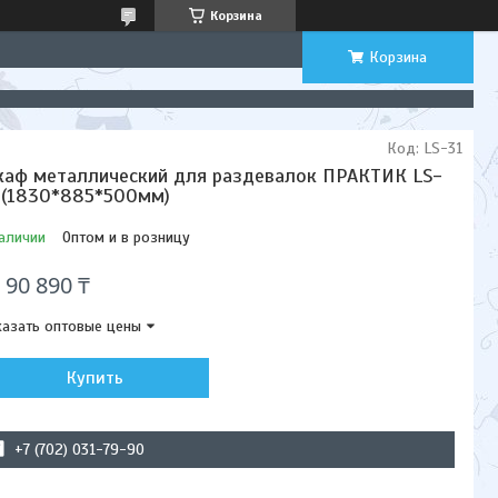
Корзина
Корзина
Код:
LS-31
аф металлический для раздевалок ПРАКТИК LS-
 (1830*885*500мм)
аличии
Оптом и в розницу
т
90 890 ₸
азать оптовые цены
Купить
+7 (702) 031-79-90