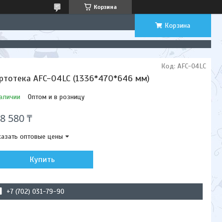
Корзина
Корзина
Код:
AFC-04LC
ртотека AFC-04LC (1336*470*646 мм)
аличии
Оптом и в розницу
8 580 ₸
азать оптовые цены
Купить
+7 (702) 031-79-90