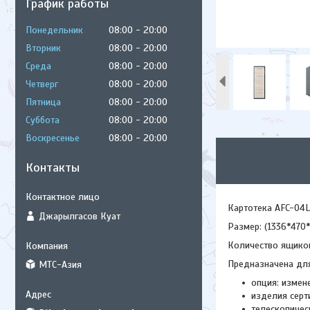
График работы
Понедельник
08:00
20:00
Вторник
08:00
20:00
Среда
08:00
20:00
Четверг
08:00
20:00
Пятница
08:00
20:00
Суббота
08:00
20:00
Воскресенье
08:00
20:00
Контакты
Картотека AFC-04
Джарылгасов Куат
Размер: (1336*470
Количество ящиков
Предназначена для
МТС-Азия
опция: измен
изделия серт
телескопиче