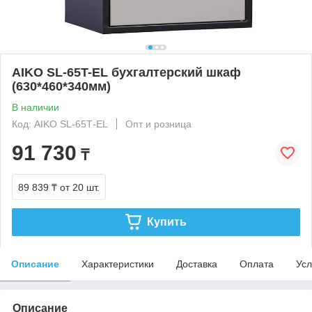
AIKO SL-65T-EL бухгалтерский шкаф
(630*460*340мм)
В наличии
Код: AIKO SL-65Т-EL
Опт и розница
91 730
₸
89 839 ₸
от 20 шт.
Купить
Описание
Характеристики
Доставка
Оплата
Усл
Описание