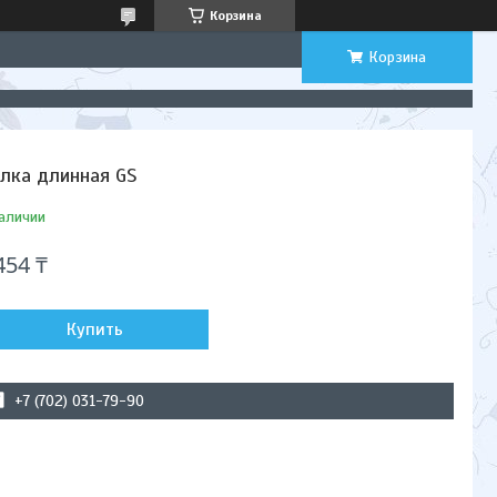
Корзина
Корзина
лка длинная GS
аличии
454 ₸
Купить
+7 (702) 031-79-90