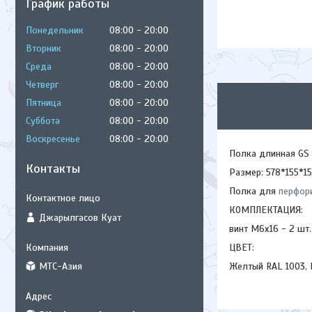
График работы
Понедельник
08:00
20:00
Вторник
08:00
20:00
Среда
08:00
20:00
Четверг
08:00
20:00
Пятница
08:00
20:00
Суббота
08:00
20:00
Воскресенье
08:00
20:00
Полка длинная GS
Контакты
Размер: 578*155*1
Полка для
перфор
КОМПЛЕКТАЦИЯ:
Джарылгасов Куат
винт М6х16 - 2 шт.
ЦВЕТ:
МТС-Азия
Желтый RAL 1003,